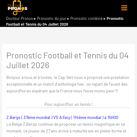
Docteur Pronos
▸
Pronostic du jour
▸
Pronostic combiné
▸
Pronostic
Football et Tennis du 04 Juillet 2026
Pronostic Football et Tennis du 04
Juillet 2026
Bonjour à tous et à toutes, le Cap Vert nous a proposé une prestation
exceptionnelle et un match d’anthologie hier, on repart de l’avant dès
aujourd’hui en espérant que la France nous fasse moins peur !!!
Pour aujourd’hui, en tennis !
Z.Bergs ( 37ème mondial ) VS A.Fery ( 114ème mondial ) à 15H00
Le Belge Z.Bergs continue de proposer un tennis magnifique en ce
moment, ce joueur de 27 ans arrivé à maturité est en pleine forme et