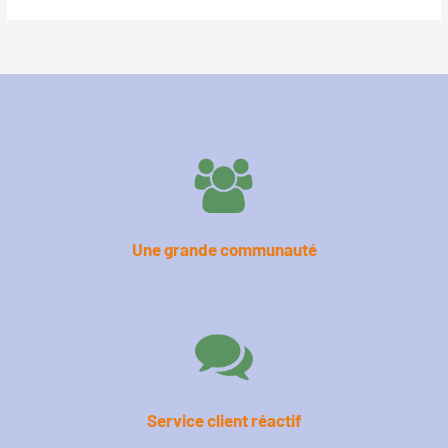
Une grande communauté
Service client réactif