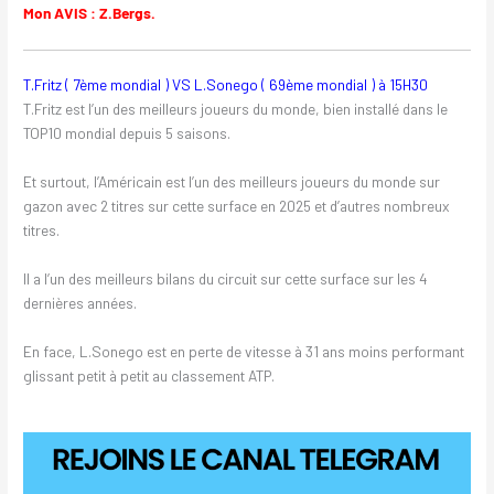
Mon AVIS : Z.Bergs.
T.Fritz ( 7ème mondial ) VS L.Sonego ( 69ème mondial ) à 15H30
T.Fritz est l’un des meilleurs joueurs du monde, bien installé dans le
TOP10 mondial depuis 5 saisons.
Et surtout, l’Américain est l’un des meilleurs joueurs du monde sur
gazon avec 2 titres sur cette surface en 2025 et d’autres nombreux
titres.
Il a l’un des meilleurs bilans du circuit sur cette surface sur les 4
dernières années.
En face, L.Sonego est en perte de vitesse à 31 ans moins performant
glissant petit à petit au classement ATP.