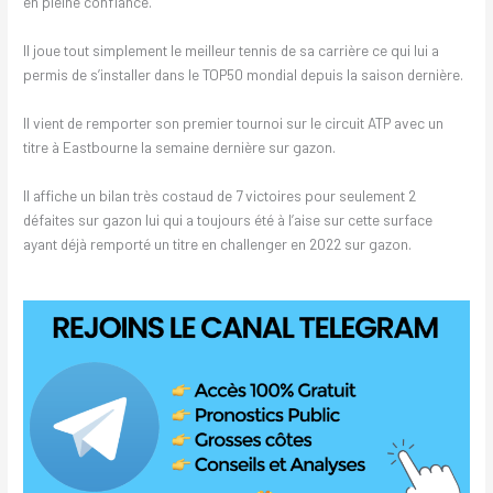
en pleine confiance.
Il joue tout simplement le meilleur tennis de sa carrière ce qui lui a
permis de s’installer dans le TOP50 mondial depuis la saison dernière.
Il vient de remporter son premier tournoi sur le circuit ATP avec un
titre à Eastbourne la semaine dernière sur gazon.
Il affiche un bilan très costaud de 7 victoires pour seulement 2
défaites sur gazon lui qui a toujours été à l’aise sur cette surface
ayant déjà remporté un titre en challenger en 2022 sur gazon.