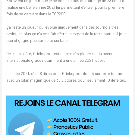
Kotov est un joueur que je ne connais pas du tout, âgé de 23 ans il a
réalisé une belle année 2021 lui permettant d’entrer pour la première
fois de sa carrière dans le TOP200.
Ça reste un joueur qui évolue uniquement dans des tournois très
petits, de plus ça n’a pas l’air d’être un expert de la terre battue. Il joue
peu et gagne peu sur cette surface.
De l’autre côté, Griekspoor est entrain d’exploser sur la scène
internationale grâce notamment à une année 2021 record.
L’année 2021, c’est 8 titres pour Griekspoor dont 6 sur terre battue
avec un bilan magnifique de 35 victoires pour seulement 10 défaites.