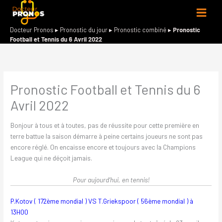
Docteur Pronos
▸
Pronostic du jour
▸
Pronostic combiné
▸
Pronostic
Football et Tennis du 6 Avril 2022
Pronostic Football et Tennis du 6
Avril 2022
Bonjour à tous et à toutes, pas de réussite pour cette première en
terre battue la saison démarre à peine certains joueurs ne sont pas
encore réglé. On encaisse encore et toujours avec la Champions
League qui ne déçoit jamais.
Pour aujourd’hui, en tennis!
P.Kotov ( 172ème mondial ) VS T.Griekspoor ( 56ème mondial ) à
13H00