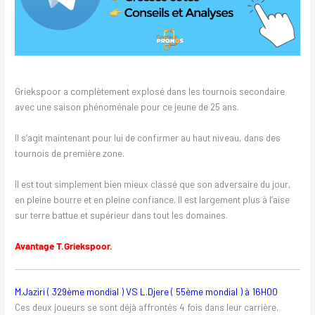
Griekspoor a complètement explosé dans les tournois secondaire
avec une saison phénoménale pour ce jeune de 25 ans.
Il s’agit maintenant pour lui de confirmer au haut niveau, dans des
tournois de première zone.
Il est tout simplement bien mieux classé que son adversaire du jour,
en pleine bourre et en pleine confiance. Il est largement plus à l’aise
sur terre battue et supérieur dans tout les domaines.
Avantage T.Griekspoor.
M.Jaziri ( 329ème mondial ) VS L.Djere ( 55ème mondial ) à 16H00
Ces deux joueurs se sont déjà affrontés 4 fois dans leur carrière,