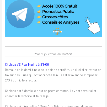
Pour aujourd’hui, en football !
Chelsea VS Real Madrid à 21H00
Remake de la demi-finale de la saison dernière, un duel aller-retour en
faveur des Blues qui ont accroché le nul à l’aller avant de s’imposer
2/0 à domicile a retour.
Chelsea est à domicile pour ce premier match, ils vont devoir aller
chercher la victoire et faire le jeu.
Chelsea est ultra solide à Stamford Bridge, notamment dans les