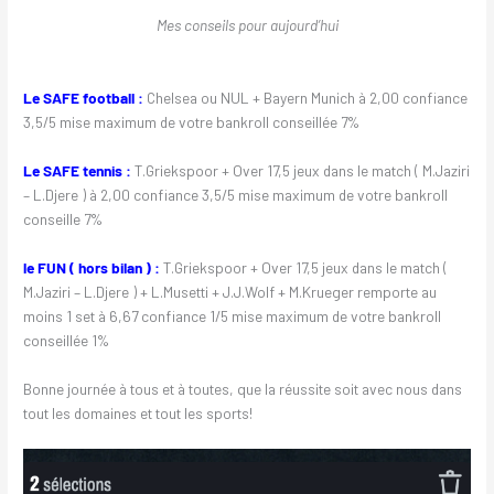
Mes conseils pour aujourd’hui
Le SAFE football :
Chelsea ou NUL + Bayern Munich à 2,00 confiance
3,5/5 mise maximum de votre bankroll conseillée 7%
Le SAFE tennis :
T.Griekspoor + Over 17,5 jeux dans le match ( M.Jaziri
– L.Djere ) à 2,00 confiance 3,5/5 mise maximum de votre bankroll
conseille 7%
le FUN ( hors bilan ) :
T.Griekspoor + Over 17,5 jeux dans le match (
M.Jaziri – L.Djere ) + L.Musetti + J.J.Wolf + M.Krueger remporte au
moins 1 set à 6,67 confiance 1/5 mise maximum de votre bankroll
conseillée 1%
Bonne journée à tous et à toutes, que la réussite soit avec nous dans
tout les domaines et tout les sports!