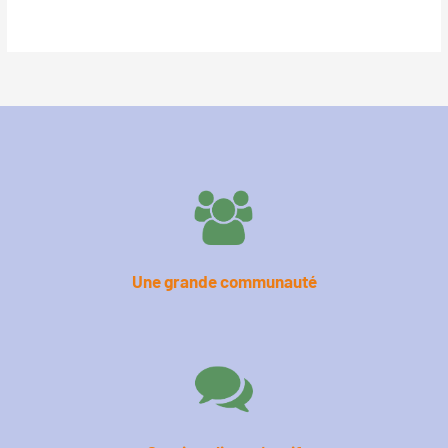
Une grande communauté