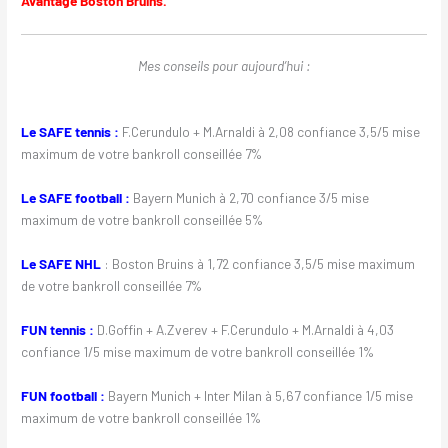
Avantage Boston Bruins.
Mes conseils pour aujourd’hui :
Le SAFE tennis :
F.Cerundulo + M.Arnaldi à 2,08 confiance 3,5/5 mise
maximum de votre bankroll conseillée 7%
Le SAFE football :
Bayern Munich à 2,70 confiance 3/5 mise
maximum de votre bankroll conseillée 5%
Le SAFE NHL
: Boston Bruins à 1,72 confiance 3,5/5 mise maximum
de votre bankroll conseillée 7%
FUN tennis :
D.Goffin + A.Zverev + F.Cerundulo + M.Arnaldi à 4,03
confiance 1/5 mise maximum de votre bankroll conseillée 1%
FUN football :
Bayern Munich + Inter Milan à 5,67 confiance 1/5 mise
maximum de votre bankroll conseillée 1%