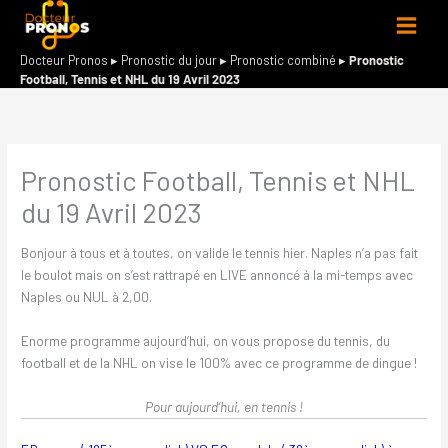
Docteur Pronos
▸
Pronostic du jour
▸
Pronostic combiné
▸
Pronostic
Football, Tennis et NHL du 19 Avril 2023
Pronostic Football, Tennis et NHL
du 19 Avril 2023
Bonjour à tous et à toutes, on valide le tennis hier. Naples n’a pas fait
le boulot mais on s’est rattrapé en LIVE annoncé à la mi-temps avec
Naples ou NUL à 2,00.
Enorme programme aujourd’hui, on vous propose du tennis, du
football et de la NHL on vise le 100% avec ce programme de dingue !
Pour aujourd’hui, en tennis !