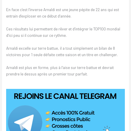
En face c’est l’inverse Arnaldi est une jeune pépite de 22 ans qui est
entrain d’exploser en ce début d’année.
Ces résultats lui permettent de rêver et d’intégrer le TOP100 mondial
d’ici peu si il continue sur ce rythme.
Arnaldi excelle sur terre battue, il a tout simplement un bilan de 8
victoires pour 1 seule défaite cette saison et un titre en challenger.
Arnaldi est plus en forme, plus à l’aise sur terre battue et devrait
prendre le dessus après un premier tour parfait.