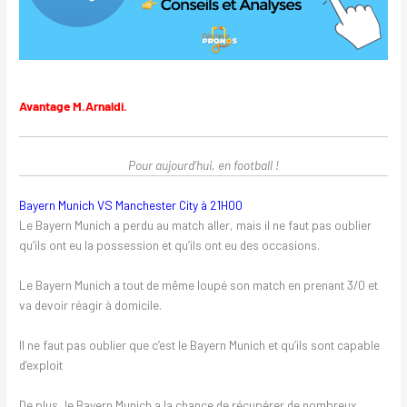
Avantage M.Arnaldi.
Pour aujourd’hui, en football !
Bayern Munich VS Manchester City à 21H00
Le Bayern Munich a perdu au match aller, mais il ne faut pas oublier
qu’ils ont eu la possession et qu’ils ont eu des occasions.
Le Bayern Munich a tout de même loupé son match en prenant 3/0 et
va devoir réagir à domicile.
Il ne faut pas oublier que c’est le Bayern Munich et qu’ils sont capable
d’exploit
De plus, le Bayern Munich a la chance de récupérer de nombreux