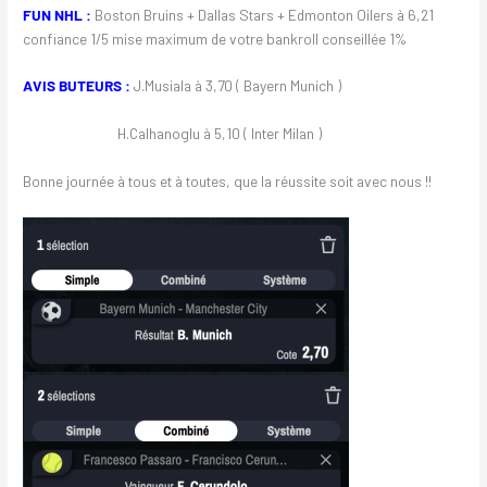
FUN NHL :
Boston Bruins + Dallas Stars + Edmonton Oilers à 6,21
confiance 1/5 mise maximum de votre bankroll conseillée 1%
AVIS BUTEURS :
J.Musiala à 3,70 ( Bayern Munich )
H.Calhanoglu à 5,10 ( Inter Milan )
Bonne journée à tous et à toutes, que la réussite soit avec nous !!