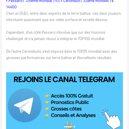
F.Passaro ( 125ème mondial ) VS F.Cerundulo ( 32ème mondial ) à
14H00
C’est un DUEL entre deux experts de la terre battue, ces deux joueurs
n’évoluent quasiment que sur cette surface et excelle dessus.
Cependant, d’un côté Passaro n’évolue que sur des tournois
challenger et n’a jamais réussi à intégrer le TOP100 mondial.
De l’autre Cerunduolo s’est imposé dans le TOP35 mondial avec des
grosses performances sur terre battue et d’excellents résultats.