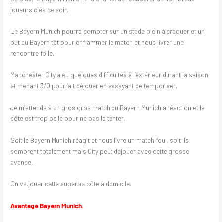
joueurs clés ce soir.
Le Bayern Munich pourra compter sur un stade plein à craquer et un
but du Bayern tôt pour enflammer le match et nous livrer une
rencontre folle.
Manchester City a eu quelques difficultés à l’extérieur durant la saison
et menant 3/0 pourrait déjouer en essayant de temporiser.
Je m’attends à un gros gros match du Bayern Munich a réaction et la
côte est trop belle pour ne pas la tenter.
Soit le Bayern Munich réagit et nous livre un match fou , soit ils
sombrent totalement mais City peut déjouer avec cette grosse
avance.
On va jouer cette superbe côte à domicile.
Avantage Bayern Munich.