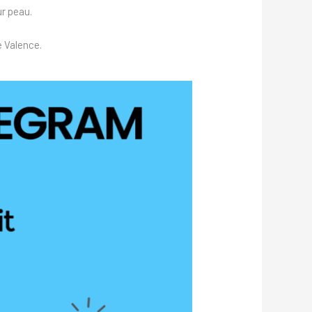
ur peau.
e Valence.