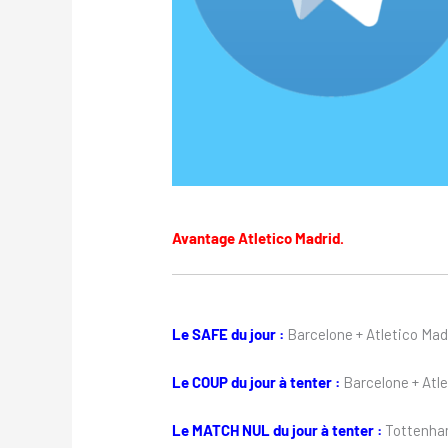
Avantage Atletico Madrid.
Le SAFE du jour :
Barcelone + Atletico Mad
Le COUP du jour à tenter :
Barcelone + Atle
Le MATCH NUL du jour à tenter :
Tottenham