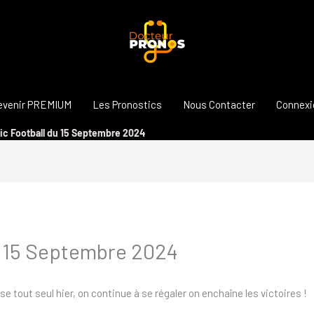
evenir PREMIUM
Les Pronostics
Nous Contacter
Connexi
ic Football du 15 Septembre 2024
u 15 Septembre 2024
se tout seul hier, on continue à se régaler on enchaîne les victoires !