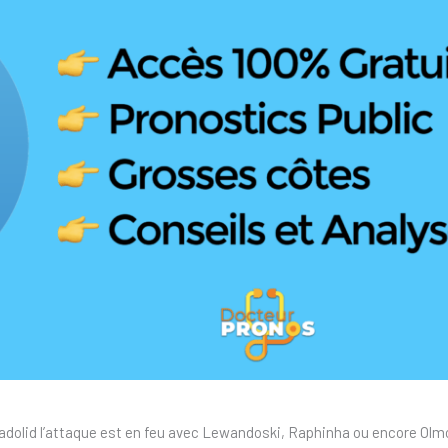
lladolid l’attaque est en feu avec Lewandoski, Raphinha ou encore Olmo