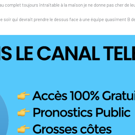
 au complet toujours intraitable à la maison je ne donne pas cher de le
 ce soir qui devrait prendre le dessus face à une équipe quasiment B d