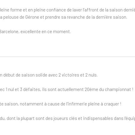
pleine forme et en pleine confiance de laver l’affront de la saison der
la pelouse de Gérone et prendre sa revanche de la dernière saison.
 Barcelone, excellente en ce moment.
 début de saison solide avec 2 victoires et 2 nuls.
vec 1 nul et 3 défaites, ils sont actuellement 20ème du championnat !
e saison, notamment à cause de l’infirmerie pleine à craquer !
ndu, dont la plupart sont des joueurs clés et indispensables dans l’é