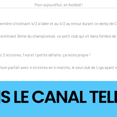
Pour aujourd’hui, en football !
rnière s’inclinant 4/2 à l’aller et au 4/2 au retour durant ce derby de 
terminant 3ème du championnat, ce petit club qui vit dans l’ombre d
2 victoires, 1 nul et 1 petite défaite, ça reste propre !
ison parfait avec 4 victoires en 4 matchs, le seul club de Liga ayant