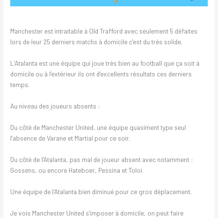
Manchester est intraitable à Old Trafford avec seulement 5 défaites
lors de leur 25 derniers matchs à domicile c’est du très solide.
L’Atalanta est une équipe qui joue très bien au football que ça soit à
domicile ou à l’extérieur ils ont d’excellents résultats ces derniers
temps.
Au niveau des joueurs absents :
Du côté de Manchester United, une équipe quasiment type seul
l’absence de Varane et Martial pour ce soir.
Du côté de l’Atalanta, pas mal de joueur absent avec notamment :
Gossens, ou encore Hateboer, Pessina et Toloi.
Une équipe de l’Atalanta bien diminué pour ce gros déplacement.
Je vois Manchester United s’imposer à domicile, on peut faire