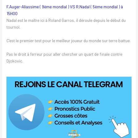
F.Auger-Aliassime ( 9ème mondial ) VS R.Nadal ( 5ème mondial ) à
15H00
Nadal est le maître ici à Roland Garros, il déroule depuis le début du
tournoi.
C’est le premier test pour le meilleur joueur du monde sur terre battue.
Pas le droit à l’erreur pour aller chercher un quart de finale contre
Djokovic.