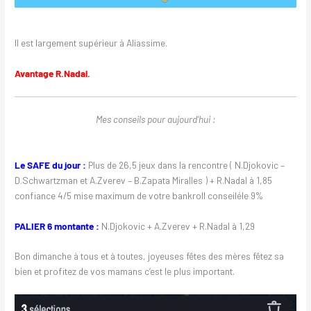
Il est largement supérieur à Aliassime.
Avantage R.Nadal.
Mes conseils pour aujourd’hui :
Le SAFE du jour :
Plus de 26,5 jeux dans la rencontre ( N.Djokovic –
D.Schwartzman et A.Zverev – B.Zapata Miralles ) + R.Nadal à 1,85
confiance 4/5 mise maximum de votre bankroll conseiléle 9%
PALIER 6 montante :
N.Djokovic + A.Zverev + R.Nadal à 1,29
Bon dimanche à tous et à toutes, joyeuses fêtes des mères fêtez sa
bien et profitez de vos mamans c’est le plus important.