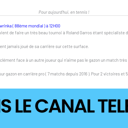
Pour aujourd’hui, en tennis !
wrinka ( 88ème mondial ) à 12H00
vient de faire un très beau tournoi à Roland Garros étant spécialiste d
nt jamais joué de sa carrière sur cette surface.
 clément face à un autre joueur qui n’aime pas le gazon un match très lo
 gazon en carrière pro ( 7 matchs depuis 2016 ). Pour 2 victoires et 5