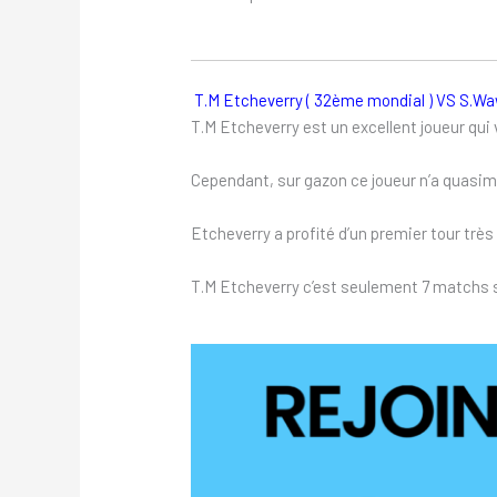
T.M Etcheverry ( 32ème mondial ) VS S.Wa
T.M Etcheverry est un excellent joueur qui 
Cependant, sur gazon ce joueur n’a quasime
Etcheverry a profité d’un premier tour très
T.M Etcheverry c’est seulement 7 matchs sur