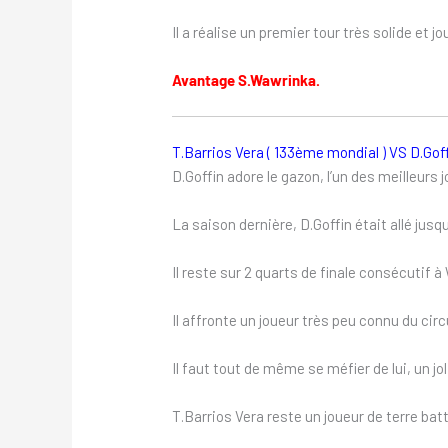
Il a réalise un premier tour très solide et j
Avantage S.Wawrinka.
T.Barrios Vera ( 133ème mondial ) VS D.Gof
D.Goffin adore le gazon, l’un des meilleurs j
La saison dernière, D.Goffin était allé jus
Il reste sur 2 quarts de finale consécutif 
Il affronte un joueur très peu connu du cir
Il faut tout de même se méfier de lui, un jo
T.Barrios Vera reste un joueur de terre bat